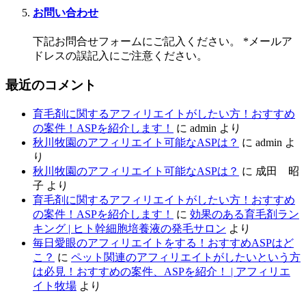
お問い合わせ
下記お問合せフォームにご記入ください。 *メールア
ドレスの誤記入にご注意ください。
最近のコメント
育毛剤に関するアフィリエイトがしたい方！おすすめ
の案件！ASPを紹介します！
に
admin
より
秋川牧園のアフィリエイト可能なASPは？
に
admin
よ
り
秋川牧園のアフィリエイト可能なASPは？
に
成田 昭
子
より
育毛剤に関するアフィリエイトがしたい方！おすすめ
の案件！ASPを紹介します！
に
効果のある育毛剤ラン
キング | ヒト幹細胞培養液の発毛サロン
より
毎日愛眼のアフィリエイトをする！おすすめASPはど
こ？
に
ペット関連のアフィリエイトがしたいという方
は必見！おすすめの案件、ASPを紹介！ | アフィリエ
イト牧場
より