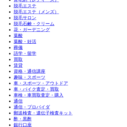
脱毛エステ
脱毛エステ（メンズ）
脱毛サロン
脱毛石鹸・クリーム
花・ガーデニング
葉酸
葉酸・妊活
葬儀
語学・留学
買取
賃貸
資格・通信講座
趣味・スポーツ
車・スポーツ・アウトドア
車・バイク査定・買取
車検・車買取査定・購入
通信
通信・プロバイダ
郵送検査・遺伝子検査キット
酢・黒酢
銀行口座