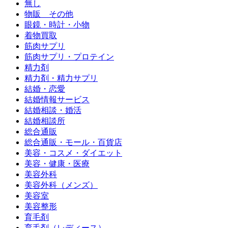
無し
物販 その他
眼鏡・時計・小物
着物買取
筋肉サプリ
筋肉サプリ・プロテイン
精力剤
精力剤・精力サプリ
結婚・恋愛
結婚情報サービス
結婚相談・婚活
結婚相談所
総合通販
総合通販・モール・百貨店
美容・コスメ・ダイエット
美容・健康・医療
美容外科
美容外科（メンズ）
美容室
美容整形
育毛剤
育毛剤（レディース）