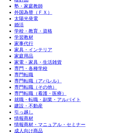
塾・家庭教師
外国為替（ＦＸ）
太陽光発電
婚活
学校・教育・資格
学習教材
家事代行
家具・インテリア
家庭用品
家電・家具・生活雑貨
専門・各種学校
専門転職
専門転職（アパレル）
専門転職（その他）
専門転職（看護・医療）
就職・転職・副業・アルバイト
建設・不動産
引っ越し
情報商材
情報商材・マニュアル・セミナー
成人向け商品