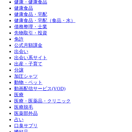
健康・健康食品
健康食品
健康食品・宅配
健康食品・宅配（食品・水）
債務整理・士業
先物取引・投資
免許
公式月額課金
出会い
出会い系サイト
出産・子育て
分譲
加圧シャツ
動物・ペット
動画配信サービス(VOD)
医療
医療・医薬品・クリニック
医療脱毛
医薬部外品
占い
口臭サプリ
嗜好品