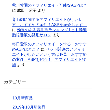
秋川牧園のアフィリエイト可能なASPは？
に
成田 昭子
より
育毛剤に関するアフィリエイトがしたい
方！おすすめの案件！ASPを紹介します！
に
効果のある育毛剤ランキング | ヒト幹細
胞培養液の発毛サロン
より
毎日愛眼のアフィリエイトをする！おすす
めASPはどこ？
に
ペット関連のアフィリ
エイトがしたいという方は必見！おすすめ
の案件、ASPを紹介！ | アフィリエイト牧
場
より
カテゴリー
10月新商品
2019年10月新製品