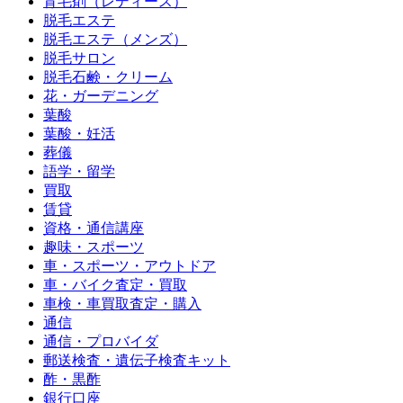
育毛剤（レディース）
脱毛エステ
脱毛エステ（メンズ）
脱毛サロン
脱毛石鹸・クリーム
花・ガーデニング
葉酸
葉酸・妊活
葬儀
語学・留学
買取
賃貸
資格・通信講座
趣味・スポーツ
車・スポーツ・アウトドア
車・バイク査定・買取
車検・車買取査定・購入
通信
通信・プロバイダ
郵送検査・遺伝子検査キット
酢・黒酢
銀行口座