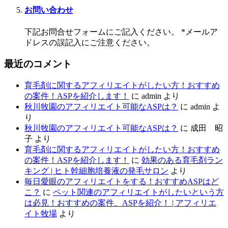
お問い合わせ
下記お問合せフォームにご記入ください。 *メールア
ドレスの誤記入にご注意ください。
最近のコメント
育毛剤に関するアフィリエイトがしたい方！おすすめ
の案件！ASPを紹介します！
に
admin
より
秋川牧園のアフィリエイト可能なASPは？
に
admin
よ
り
秋川牧園のアフィリエイト可能なASPは？
に
成田 昭
子
より
育毛剤に関するアフィリエイトがしたい方！おすすめ
の案件！ASPを紹介します！
に
効果のある育毛剤ラン
キング | ヒト幹細胞培養液の発毛サロン
より
毎日愛眼のアフィリエイトをする！おすすめASPはど
こ？
に
ペット関連のアフィリエイトがしたいという方
は必見！おすすめの案件、ASPを紹介！ | アフィリエ
イト牧場
より