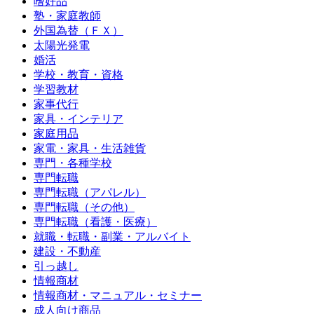
嗜好品
塾・家庭教師
外国為替（ＦＸ）
太陽光発電
婚活
学校・教育・資格
学習教材
家事代行
家具・インテリア
家庭用品
家電・家具・生活雑貨
専門・各種学校
専門転職
専門転職（アパレル）
専門転職（その他）
専門転職（看護・医療）
就職・転職・副業・アルバイト
建設・不動産
引っ越し
情報商材
情報商材・マニュアル・セミナー
成人向け商品