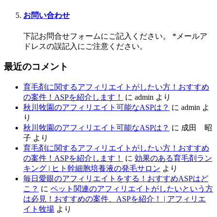
お問い合わせ
下記お問合せフォームにご記入ください。 *メールア
ドレスの誤記入にご注意ください。
最近のコメント
育毛剤に関するアフィリエイトがしたい方！おすすめ
の案件！ASPを紹介します！
に
admin
より
秋川牧園のアフィリエイト可能なASPは？
に
admin
よ
り
秋川牧園のアフィリエイト可能なASPは？
に
成田 昭
子
より
育毛剤に関するアフィリエイトがしたい方！おすすめ
の案件！ASPを紹介します！
に
効果のある育毛剤ラン
キング | ヒト幹細胞培養液の発毛サロン
より
毎日愛眼のアフィリエイトをする！おすすめASPはど
こ？
に
ペット関連のアフィリエイトがしたいという方
は必見！おすすめの案件、ASPを紹介！ | アフィリエ
イト牧場
より