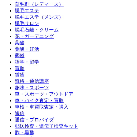
育毛剤（レディース）
脱毛エステ
脱毛エステ（メンズ）
脱毛サロン
脱毛石鹸・クリーム
花・ガーデニング
葉酸
葉酸・妊活
葬儀
語学・留学
買取
賃貸
資格・通信講座
趣味・スポーツ
車・スポーツ・アウトドア
車・バイク査定・買取
車検・車買取査定・購入
通信
通信・プロバイダ
郵送検査・遺伝子検査キット
酢・黒酢