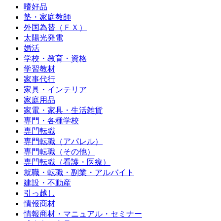
嗜好品
塾・家庭教師
外国為替（ＦＸ）
太陽光発電
婚活
学校・教育・資格
学習教材
家事代行
家具・インテリア
家庭用品
家電・家具・生活雑貨
専門・各種学校
専門転職
専門転職（アパレル）
専門転職（その他）
専門転職（看護・医療）
就職・転職・副業・アルバイト
建設・不動産
引っ越し
情報商材
情報商材・マニュアル・セミナー